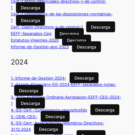
Cert.-Cargos-gerenciales-directivos-y-de-control-
Descarga
1
Cert.-Cumplimiento-de-las-disposiciones-normativas-
Descarga
1
Descarga
Cert.-Gasto-Directivos-y-de-control-1
Descarga
EEFF-Separados-Ceg
Descarga
Estatutos-Vigentes-2020
Descarga
Informe-de-Gestion-ano-2023
2024
Descarga
1.-Informe-de-Gestion-2024-
2.-Estado-Financiero-EG-2024-EEFF-separados-notas-
Descarga
3.-Acta-Asamblea-Ordinaria-Aprobacion-EEFF-CEG-2024-
Descarga
1
Descarga
4.-EG-Cert.-Cumplimiento-requisitosfdo
Descarga
5.-CERL-CEG-
6.-EG-Cert.-Antecedentes-Miembros-Directivos-
Descarga
31.12.2024