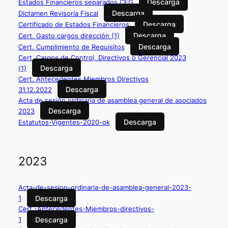
Descarga
Estados Financieros separados CEG
Descarga
Dictamen Revisoría Fiscal
Descarga
Certificado de Estados Financieros
Descarga
Cert. Gasto cargos dirección (1)
Descarga
Cert. Cumplimiento de Requisitos
Cert. Cargos de Control, Directivos o Gerencial 2023
Descarga
(1)
Cert. Antecedentes Miembros Directivos
Descarga
31.12.2022
Acta de sesión ordinaria de asamblea general de asociados
Descarga
2023
Descarga
Estatutos-Vigentes-2020-ok
2023
Acta-de-sesion-ordinaria-de-asamblea-general-2023-
Descarga
1
Cert.-Antecedentes-Miembros-directivos-
Descarga
1