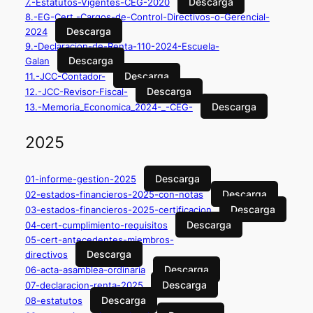
Descarga
7.-Estatutos-Vigentes-CEG-2020
8.-EG-Cert.-Cargos-de-Control-Directivos-o-Gerencial-
Descarga
2024
9.-Declaracion-de-Renta-110-2024-Escuela-
Descarga
Galan
Descarga
11.-JCC-Contador-
Descarga
12.-JCC-Revisor-Fiscal-
Descarga
13.-Memoria_Economica_2024-_-CEG-
2025
Descarga
01-informe-gestion-2025
Descarga
02-estados-financieros-2025-con-notas
Descarga
03-estados-financieros-2025-certificacion
Descarga
04-cert-cumplimiento-requisitos
05-cert-antecedentes-miembros-
Descarga
directivos
Descarga
06-acta-asamblea-ordinaria
Descarga
07-declaracion-renta-2025
Descarga
08-estatutos