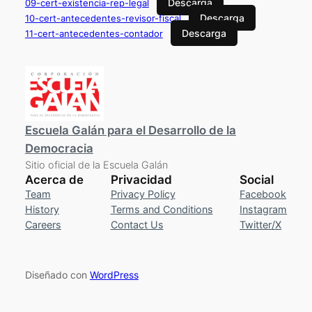
Descarga
09-cert-existencia-rep-legal
Descarga
10-cert-antecedentes-revisor-fiscal
Descarga
11-cert-antecedentes-contador
Escuela Galán para el Desarrollo de la
Democracia
Sitio oficial de la Escuela Galán
Acerca de
Privacidad
Social
Team
Privacy Policy
Facebook
History
Terms and Conditions
Instagram
Careers
Contact Us
Twitter/X
Diseñado con
WordPress